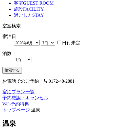
客室
GUEST ROOM
施設
FACILITY
過ごし方
STAY
空室検索
宿泊日
日付未定
泊数
検索する
お電話でのご予約
0172-48-2881
宿泊プラン一覧
予約確認・キャンセル
Web予約特典
トップページ
温泉
温泉