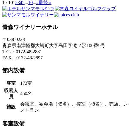
1 / 10
1
2
3
4
5
...
10
...
»
最後 »
青森ワイナリーホテル
〒038-0223
青森県南津軽郡大鰐町大字島田字滝ノ沢100番9号
TEL：0172-48-2881
FAX：0172-48-2897
館内設備
客室
172室
収容人
450名
員
会議室、宴会場（45名）、控室（48名）、売店、レ
施設
ストラン
客室設備